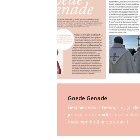
Goede Genade
Geschiedenis is belangrijk, (al de
je daar op de middelbare school
misschien heel anders over)…