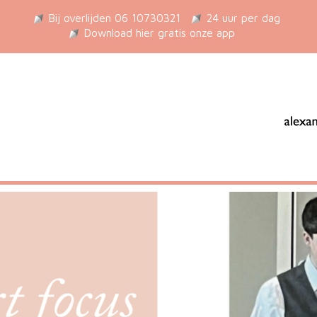
Bij overlijden 06 10730321
24 uur per dag
Download hier gratis onze app