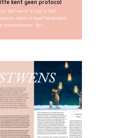
itte kent geen protocol
oor het eerst in juni is het
ropisch warm in heel Nederland.
e thermometer tikt…