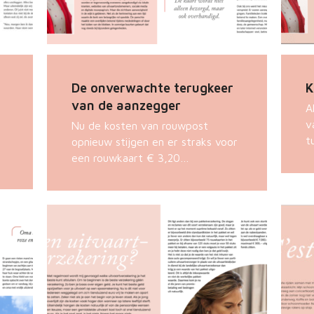
De onverwachte terugkeer
K
van de aanzegger
A
v
Nu de kosten van rouwpost
t
opnieuw stijgen en er straks voor
een rouwkaart € 3,20…