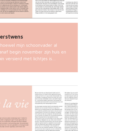
erstwens
lhoewel mijn schoonvader al
anaf begin november zijn huis en
uin versierd met lichtjes is…