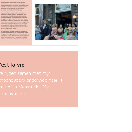
’est la vie
e rijden samen met mijn
choonouders onderweg naar 't
rijthof in Maastricht. Mijn
choonvader is…