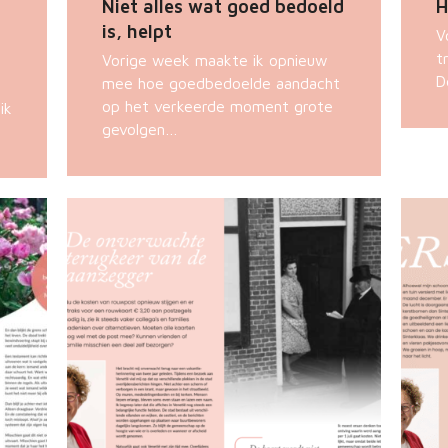
Niet alles wat goed bedoeld
H
is, helpt
V
t
Vorige week maakte ik opnieuw
D
mee hoe goedbedoelde aandacht
op het verkeerde moment grote
ik
gevolgen…