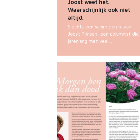
Joost weet het.
Waarschijnlijk ook niet
altijd.
Slechts een schim ben ik van
Joost Prinsen, een columnist die 
jarenlang met veel…