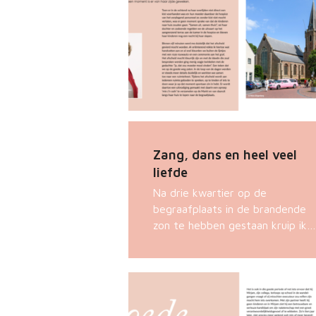
Zang, dans en heel veel
liefde
Na drie kwartier op de
begraafplaats in de brandende
zon te hebben gestaan kruip ik…