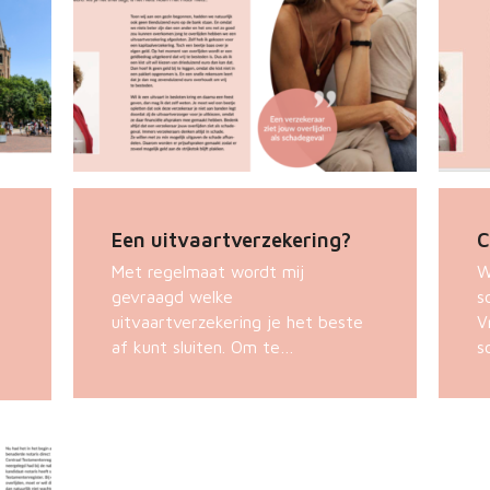
Een uitvaartverzekering?
C
Met regelmaat wordt mij
W
gevraagd welke
s
uitvaartverzekering je het beste
V
af kunt sluiten. Om te…
s