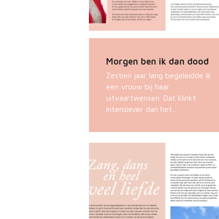
Morgen ben ik dan dood
Zestien jaar lang begeleidde ik
een vrouw bij haar
uitvaartwensen. Dat klinkt
intensiever dan het…