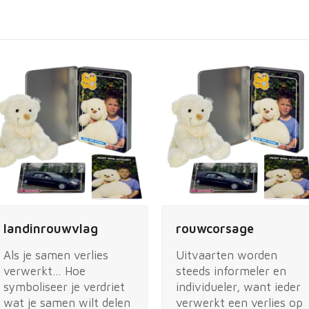
landinrouwvlag
rouwcorsage
Als je samen verlies
Uitvaarten worden
verwerkt… Hoe
steeds informeler en
symboliseer je verdriet
individueler, want ieder
wat je samen wilt delen
verwerkt een verlies op