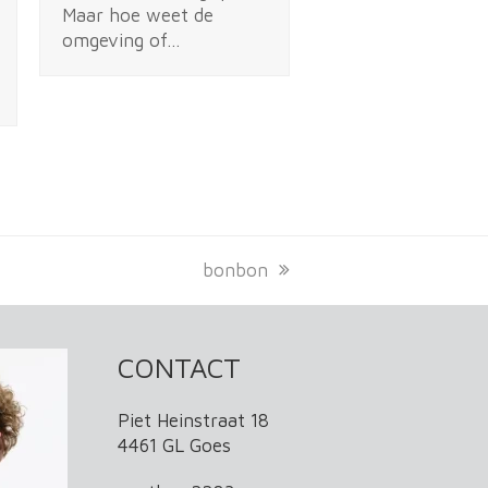
Maar hoe weet de
omgeving of…
next
bonbon
post:
CONTACT
Piet Heinstraat 18
4461 GL Goes