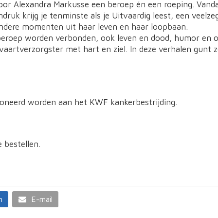
oor Alexandra Markusse een beroep én een roeping. Vanda
druk krijg je tenminste als je Uitvaardig leest, een veelz
ondere momenten uit haar leven en haar loopbaan.
 beroep worden verbonden, ook leven en dood, humor en on
tvaartverzorgster met hart en ziel. In deze verhalen gunt z
doneerd worden aan het KWF kankerbestrijding.
 bestellen.
n
E-mail