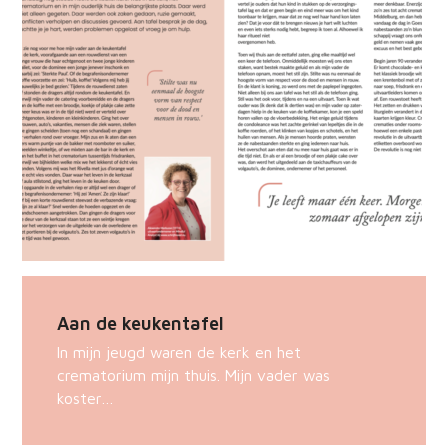
Aan de keukentafel
In mijn jeugd waren de kerk en het
crematorium mijn thuis. Mijn vader was
koster…