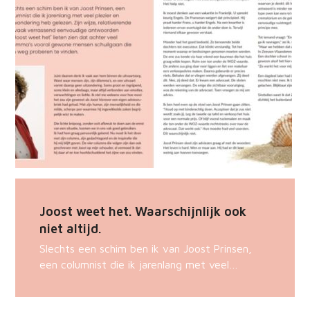
Joost weet het. Waarschijnlijk ook
niet altijd.
Slechts een schim ben ik van Joost Prinsen,
een columnist die ik jarenlang met veel…