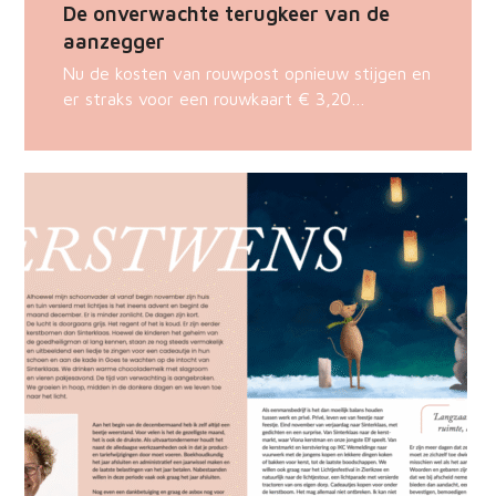
De onverwachte terugkeer van de
aanzegger
Nu de kosten van rouwpost opnieuw stijgen en
er straks voor een rouwkaart € 3,20…