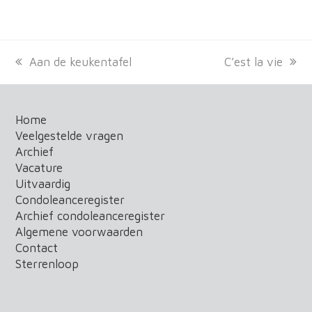
previous
Aan de keukentafel
next
C’est la vie
post:
post:
Home
Veelgestelde vragen
Archief
Vacature
Uitvaardig
Condoleanceregister
Archief condoleanceregister
Algemene voorwaarden
Contact
Sterrenloop