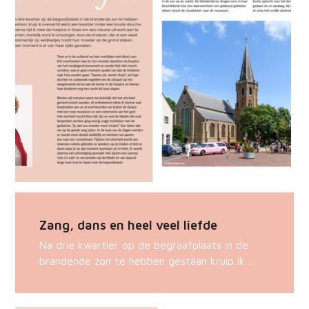
Zang, dans en heel veel liefde
Na drie kwartier op de begraafplaats in de
brandende zon te hebben gestaan kruip ik…