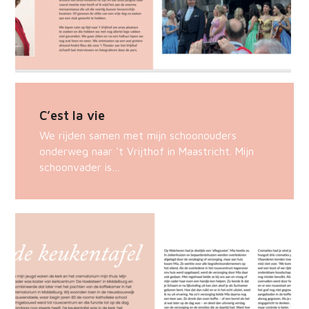
C’est la vie
We rijden samen met mijn schoonouders
onderweg naar 't Vrijthof in Maastricht. Mijn
schoonvader is…