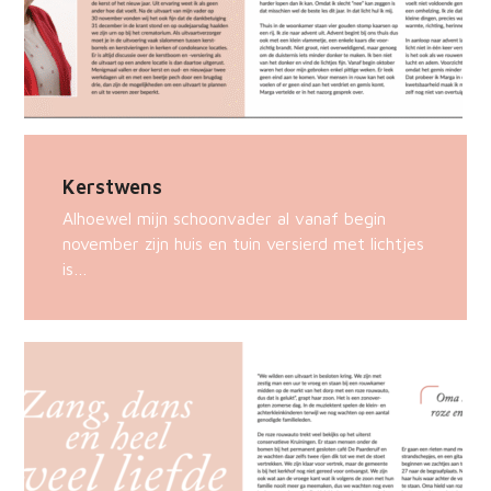
Kerstwens
Alhoewel mijn schoonvader al vanaf begin
november zijn huis en tuin versierd met lichtjes
is…