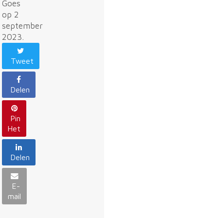
Goes
op 2
september
2023.
Tweet
Delen
Pin
Het
Delen
E-
mail