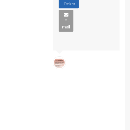
Delen
E-
mail