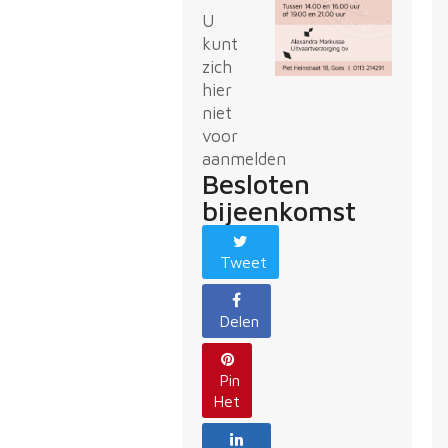
U
kunt
zich
hier
niet
voor
aanmelden
Besloten
bijeenkomst
Tweet
Delen
Pin
Het