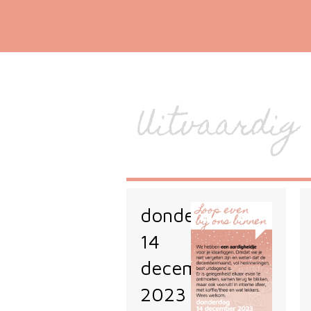
Uitvaardig
donderdag
14
december
2023