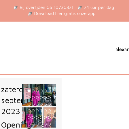
Bij overlijden 06 10730321
24 uur per dag
Download hier gratis onze app
zaterdag 2
september
2023
Opening Piet