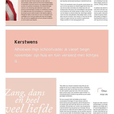
Kerstwens
Alhoewel mijn schoonvader al vanaf begin
november zijn huis en tuin versierd met lichtjes
is…