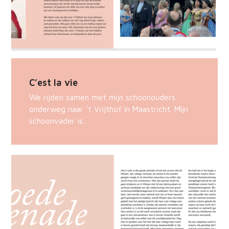
C’est la vie
We rijden samen met mijn schoonouders
onderweg naar 't Vrijthof in Maastricht. Mijn
schoonvader is…