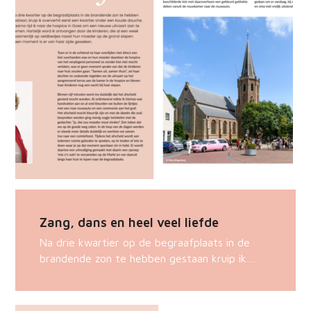
Zang, dans en heel veel liefde
Na drie kwartier op de begraafplaats in de
brandende zon te hebben gestaan kruip ik…