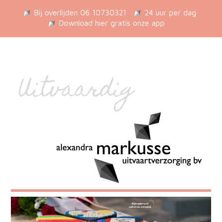
Bij overlijden 06 10730321
24 uur per dag
Download hier gratis onze app
Uitvaardig