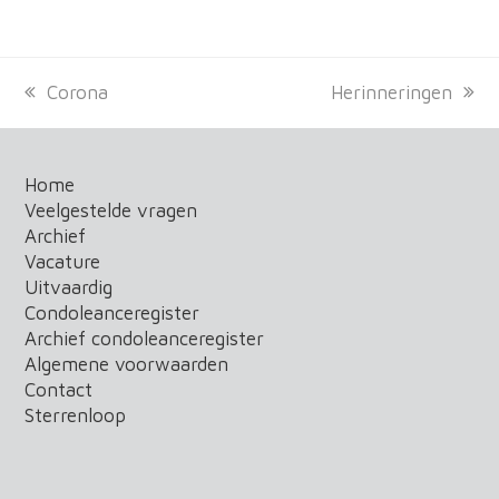
previous
Corona
next
Herinneringen
post:
post:
Home
Veelgestelde vragen
Archief
Vacature
Uitvaardig
Condoleanceregister
Archief condoleanceregister
Algemene voorwaarden
Contact
Sterrenloop