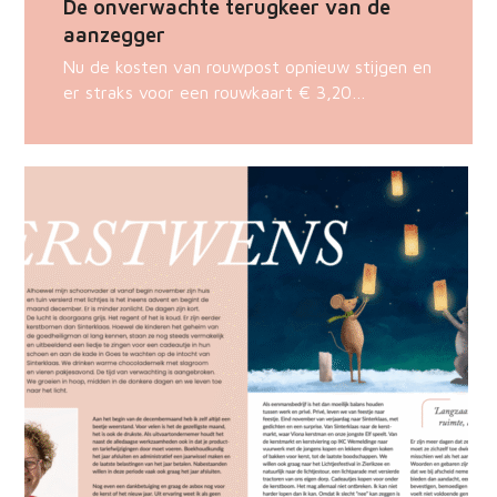
De onverwachte terugkeer van de
aanzegger
Nu de kosten van rouwpost opnieuw stijgen en
er straks voor een rouwkaart € 3,20…