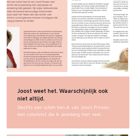
Joost weet het. Waarschijnlijk ook
niet altijd.
Slechts een schim ben ik van Joost Prinsen,
een columnist die ik jarenlang met veel…